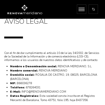
AVISO LEGAL
Con el fin de dar cumplimiento al artículo 10 de la Ley 34/2002, de Servicios
de la Sociedad de la Información y de comercio electrónico (LSSI-CE),
informamos a los usuarios de nuestros datos identificativos y de contacto:
Nombre o Denominación social:
RENOVA MERIDIANO, S.L.
Nombre comercial:
RENOVA MERIDIANO
Domicilio social:
ROSALIA DE CASTRO, 19, 08025, BARCELONA
(BARCELONA)
NIF:
B66036278
Teléfono:
678264031
E-Mail:
INFO@RENOVAMERIDIANO.COM
Datos Registrales:
Esta sociedad consta inscrita en el Registro
Mercantil de Barcelona, Tomo 43751, folio 195, hoja B437356.