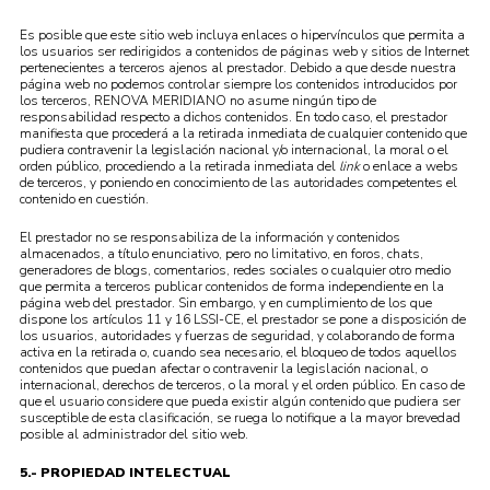
Es posible que este sitio web incluya enlaces o hipervínculos que permita a
los usuarios ser redirigidos a contenidos de páginas web y sitios de Internet
pertenecientes a terceros ajenos al prestador. Debido a que desde nuestra
página web no podemos controlar siempre los contenidos introducidos por
los terceros, RENOVA MERIDIANO no asume ningún tipo de
responsabilidad respecto a dichos contenidos. En todo caso, el prestador
manifiesta que procederá a la retirada inmediata de cualquier contenido que
pudiera contravenir la legislación nacional y/o internacional, la moral o el
orden público, procediendo a la retirada inmediata del
link
o enlace a webs
de terceros, y poniendo en conocimiento de las autoridades competentes el
contenido en cuestión.
El prestador no se responsabiliza de la información y contenidos
almacenados, a título enunciativo, pero no limitativo, en foros, chats,
generadores de blogs, comentarios, redes sociales o cualquier otro medio
que permita a terceros publicar contenidos de forma independiente en la
página web del prestador. Sin embargo, y en cumplimiento de los que
dispone los artículos 11 y 16 LSSI-CE, el prestador se pone a disposición de
los usuarios, autoridades y fuerzas de seguridad, y colaborando de forma
activa en la retirada o, cuando sea necesario, el bloqueo de todos aquellos
contenidos que puedan afectar o contravenir la legislación nacional, o
internacional, derechos de terceros, o la moral y el orden público. En caso de
que el usuario considere que pueda existir algún contenido que pudiera ser
susceptible de esta clasificación, se ruega lo notifique a la mayor brevedad
posible al administrador del sitio web.
5.- PROPIEDAD INTELECTUAL