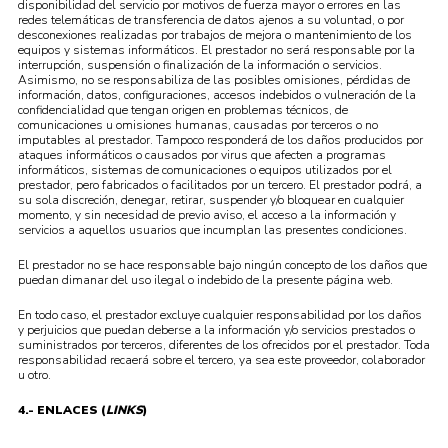
disponibilidad del servicio por motivos de fuerza mayor o errores en las
redes telemáticas de transferencia de datos ajenos a su voluntad, o por
desconexiones realizadas por trabajos de mejora o mantenimiento de los
equipos y sistemas informáticos. El prestador no será responsable por la
interrupción, suspensión o finalización de la información o servicios.
Asimismo, no se responsabiliza de las posibles omisiones, pérdidas de
información, datos, configuraciones, accesos indebidos o vulneración de la
confidencialidad que tengan origen en problemas técnicos, de
comunicaciones u omisiones humanas, causadas por terceros o no
imputables al prestador. Tampoco responderá de los daños producidos por
ataques informáticos o causados por virus que afecten a programas
informáticos, sistemas de comunicaciones o equipos utilizados por el
prestador, pero fabricados o facilitados por un tercero. El prestador podrá, a
su sola discreción, denegar, retirar, suspender y/o bloquear en cualquier
momento, y sin necesidad de previo aviso, el acceso a la información y
servicios a aquellos usuarios que incumplan las presentes condiciones.
El prestador no se hace responsable bajo ningún concepto de los daños que
puedan dimanar del uso ilegal o indebido de la presente página web.
En todo caso, el prestador excluye cualquier responsabilidad por los daños
y perjuicios que puedan deberse a la información y/o servicios prestados o
suministrados por terceros, diferentes de los ofrecidos por el prestador. Toda
responsabilidad recaerá sobre el tercero, ya sea este proveedor, colaborador
u otro.
4.- ENLACES (
LINKS
)