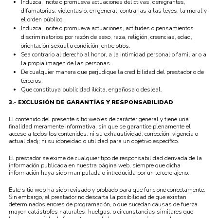
Induzca, incite o promueva actuaciones delictivas, denigrantes,
difamatorias, violentas o, en general, contrarias a las leyes, la moral y
el orden público.
Induzca, incite o promueva actuaciones, actitudes o pensamientos
discriminatorios por razón de sexo, raza, religión, creencias, edad,
orientación sexual o condición, entre otros.
Sea contrario al derecho al honor, a la intimidad personal o familiar o a
la propia imagen de las personas.
De cualquier manera que perjudique la credibilidad del prestador o de
terceros.
Que constituya publicidad ilícita, engañosa o desleal.
3.- EXCLUSIÓN DE GARANTÍAS Y RESPONSABILIDAD
El contenido del presente sitio web es de carácter general y tiene una
finalidad meramente informativa, sin que se garantice plenamente el
acceso a todos los contenidos, ni su exhaustividad, corrección, vigencia o
actualidad¡; ni su idoneidad o utilidad para un objetivo específico.
El prestador se exime de cualquier tipo de responsabilidad derivada de la
información publicada en nuestra página web, siempre que dicha
información haya sido manipulada o introducida por un tercero ajeno.
Este sitio web ha sido revisado y probado para que funcione correctamente.
Sin embargo, el prestador no descarta la posibilidad de que existan
determinados errores de programación, o que sucedan causas de fuerza
mayor, catástrofes naturales, huelgas, o circunstancias similares que